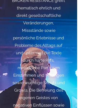
BROKEN RESISTANCE greift
thematisch ehrlich und
direkt gesellschaftliche
Veränderungen,
Missstände sowie
persönliche Erlebnisse und
Probleme des Alltags auf
und untermalt die Texte
durch harte Riffs,
melodische Parts zum
Einstimmen und Mitsingen
sowie wuchtige Shouts und
Growls. Die Befreiung des
eigenen Geistes von
negativen Einflüssen sowie